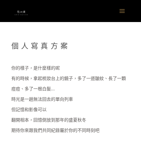
跳
Main
至
Menu
主
要
內
容
個人寫真方案
你的樣子，是什麼樣的呢
有的時候，拿起梳妝台上的鏡子，多了一道皺紋、長了一顆
痘痘、多了一根白髮…
時光是一趟無法回去的單向列車
但記憶和影像可以
翻開相本，回憶倒放到那年的盛夏秋冬
期待你來跟我們共同紀錄屬於你的不同時刻吧