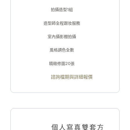
拍攝造型1組
造型師全程跟妆服務
室內攝影棚拍攝
風格調色全數
精緻修圖20張
諮詢檔期與詳細報價
個人寫真雙套方