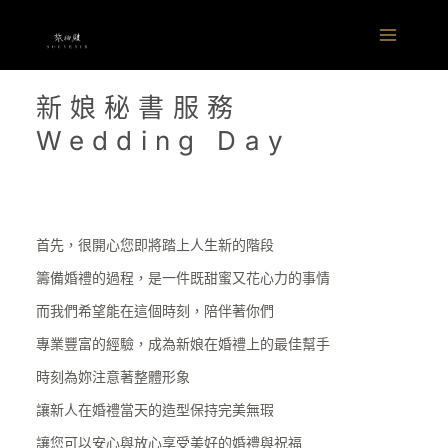
跳
Main
至
Menu
主
要
新娘秘書服務
內
Wedding Day
容
首先，很開心您即將踏上人生新的階段
籌備婚禮的過程，是一件既甜蜜又花心力的事情
而我們希望能在這個時刻，陪伴著你們
專業豐富的經驗，成為新娘在婚禮上的最佳幫手
時刻為妳注意著整體形象
讓新人在婚禮當天的造型保持完美無瑕
讓您可以安心與放心享受美好的婚禮與祝福