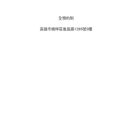
e
t
e
b
a
o
g
o
r
k
a
全預約制
m
高雄市楠梓區後昌路1285號3樓