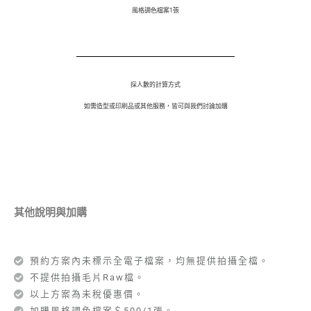
風格調色檔案1張
採人數的計算方式
如需造型或印刷品或其他服務，皆可與我們討論加購
其他說明與加購
預約方案內未標示全電子檔案，均無提供拍攝全檔。
不提供拍攝毛片Raw檔。
以上方案為未稅優惠價。
加購風格調色檔案＄500/1張。