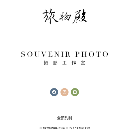
F
I
L
a
n
i
c
s
n
e
t
e
b
a
o
g
o
r
k
a
全預約制
m
高雄市楠梓區後昌路1285號3樓