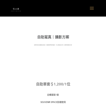
跳
Main
至
Menu
主
要
內
容
自助寫真｜攝影方案
如果您是有自備服裝或造型，僅需要我們提供攝影，可以挑選自助方案，選擇您需要的內容
自助單套＄1,200/1位
自備服裝1套
SOUVENIR SPACE影棚使用