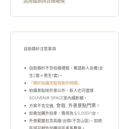
諮詢檔期與詳細報價
自助婚紗注意事項
自助婚紗不含拍攝禮服，需請新人自備(女
生2套＋男生1套)。
『婚紗拍攝流程與取件時間』
拍攝景點除外景以外，新人也可選擇
SOUVENIR SPACE室內攝影棚。
,
食宿
, 外景
景點門票。
方案不含交通
如需加購外拍車，費用為＄5,000/1台。
外景範圍包含高雄/台南(不含山區)，如跨
區域可額外加購該區車馬費用。