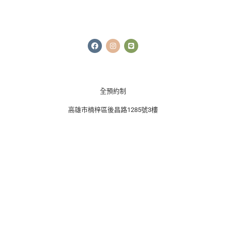
F
I
L
a
n
i
c
s
n
e
t
e
b
a
o
g
o
r
k
a
全預約制
m
高雄市楠梓區後昌路1285號3樓