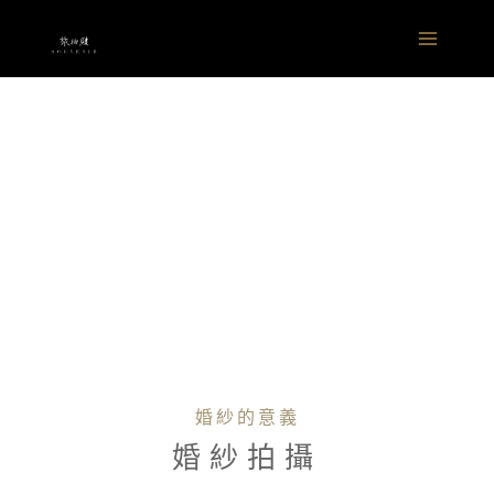
跳
Main
至
Menu
主
要
內
容
婚紗的意義
婚紗拍攝