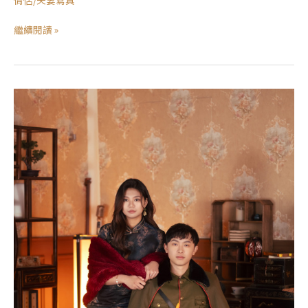
情侶/夫妻寫真
繼續閱讀 »
婚
紗
攝
影
｜
Cindy
｜
夫
妻