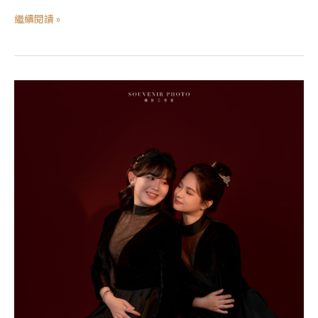
繼續閱讀 »
紀
錄
寫
真
｜
ZHEN
｜
閨
蜜