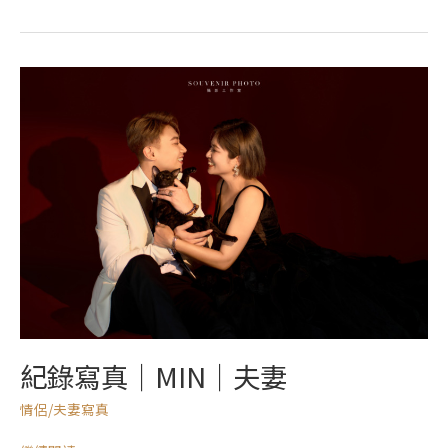
紀
錄
寫
真
｜
MIN
｜
夫
妻
紀錄寫真｜MIN｜夫妻
情侶/夫妻寫真