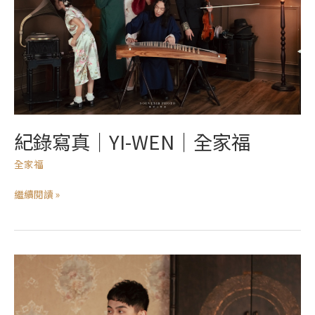
｜
YI-
WEN
｜
全
家
福
紀錄寫真｜YI-WEN｜全家福
全家福
繼續閱讀 »
紀
錄
寫