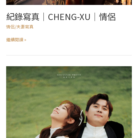
紀錄寫真｜CHENG-XU｜情侶
情侶/夫妻寫真
繼續閱讀 »
紀
錄
寫
真
｜
TING-
ZHI
｜
情