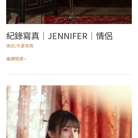
紀錄寫真｜JENNIFER｜情侶
情侶/夫妻寫真
繼續閱讀 »
紀
錄
寫
真
｜
DONG-
YI