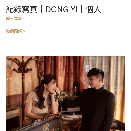
紀錄寫真｜DONG-YI｜個人
個人寫真
繼續閱讀 »
紀
錄
寫
真
｜
CHENG-
XU
｜
情
侶