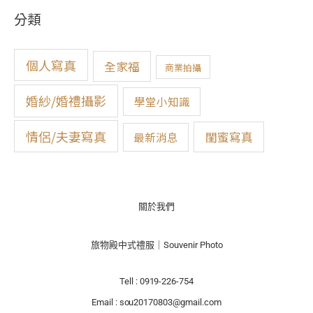
關
分類
鍵
字
:
個人寫真
全家福
商業拍攝
婚紗/婚禮攝影
學堂小知識
情侶/夫妻寫真
閨蜜寫真
最新消息
關於我們
旅物殿中式禮服｜Souvenir Photo
Tell : 0919-226-754
Email : sou20170803@gmail.com