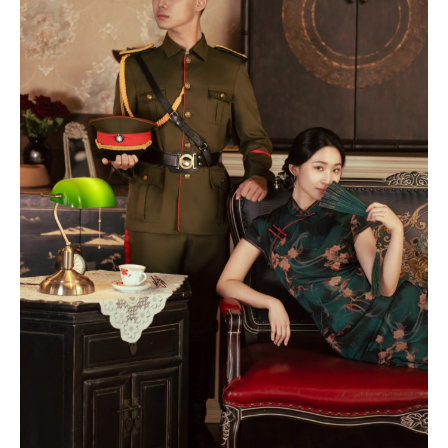
真
｜
JENNIFER
｜
情
侶