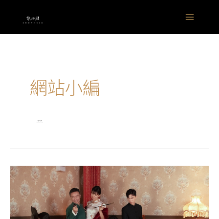
跳
Main
至
Menu
主
要
內
容
網站小編
紀
錄
寫
真