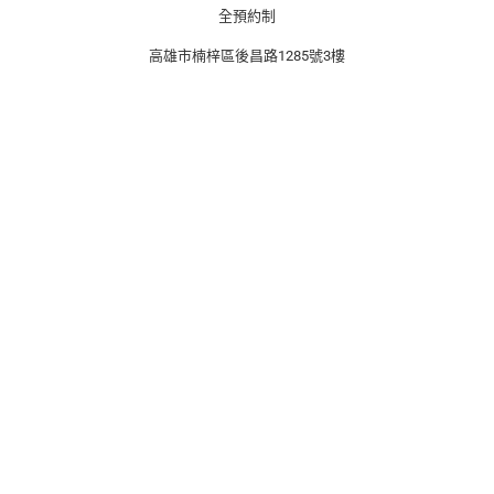
o
r
k
a
全預約制
m
高雄市楠梓區後昌路1285號3樓