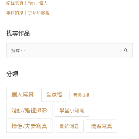
紀錄寫真｜Yan｜個人
專輯拍攝｜京都和服館
找尋作品
搜
尋
關
分類
鍵
字
:
個人寫真
全家福
商業拍攝
婚紗/婚禮攝影
學堂小知識
情侶/夫妻寫真
閨蜜寫真
最新消息