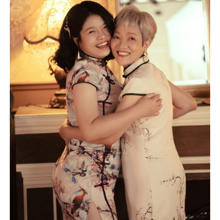
巧
薇
｜
全
家
福