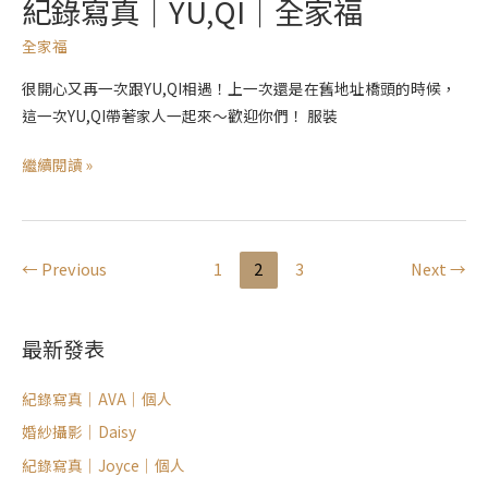
紀錄寫真｜YU,QI｜全家福
全家福
很開心又再一次跟YU,QI相遇！上一次還是在舊地址橋頭的時候，
這一次YU,QI帶著家人一起來～歡迎你們！ 服裝
繼續閱讀 »
←
Previous
1
2
3
Next
→
最新發表
紀錄寫真｜AVA｜個人
婚紗攝影｜Daisy
紀錄寫真｜Joyce｜個人