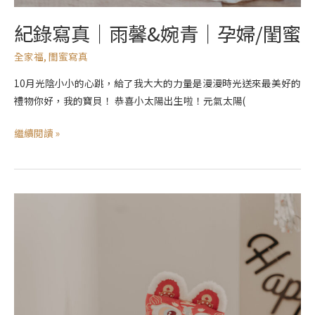
紀錄寫真｜雨馨&婉青｜孕婦/閨蜜
全家福
,
閨蜜寫真
10月光陰小小的心跳，給了我大大的力量是漫漫時光送來最美好的
禮物你好，我的寶貝！ 恭喜小太陽出生啦！元氣太陽(
繼續閱讀 »
抓
周
拍
攝
｜
芊
芊