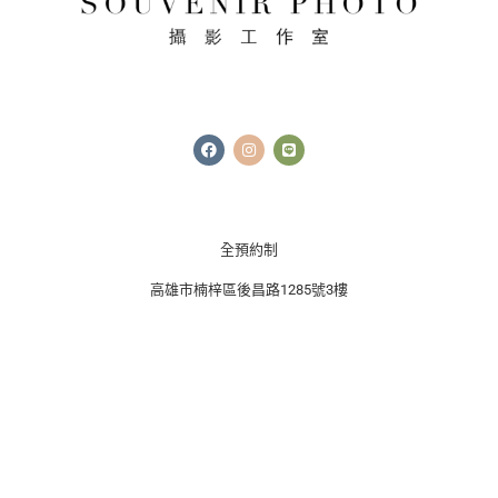
F
I
L
a
n
i
c
s
n
e
t
e
b
a
o
g
o
r
k
a
全預約制
m
高雄市楠梓區後昌路1285號3樓