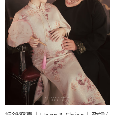
｜
孕
婦/
夫
妻
記錄寫真｜Hang & Chiao｜孕婦/