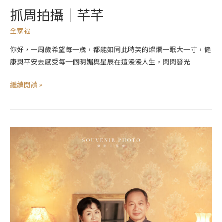
抓周拍攝｜芊芊
全家福
你好，一周歲希望每一歲，都能如同此時笑的燦爛一眠大一寸，健
康與平安去感受每一個明媚與星辰在這漫漫人生，閃閃發光
繼續閱讀 »
紀
錄
寫
真
｜
YU,QI
｜
全