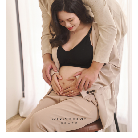
TI
｜
孕
婦
寫
真