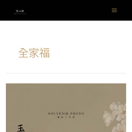
跳
Main
至
Menu
主
要
內
容
全家福
紀
錄
寫
真
｜
Janine
｜