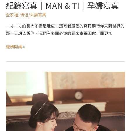
紀錄寫真｜MAN & TI｜孕婦寫真
全家福
,
情侶/夫妻寫真
一寸一寸的長大不僅是肚皮，還有我最愛的寶貝期待你來到世界的
那一天想告訴你，我們有多開心你的到來幸福因你，而更加
繼續閱讀 »
記
錄
寫
真
｜
Hang
&
Chiao