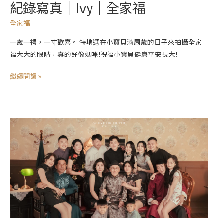
紀錄寫真｜Ivy｜全家福
全家福
一歲一禮，一寸歡喜。 特地選在小寶貝滿周歲的日子來拍攝全家
福大大的眼睛，真的好像媽咪!祝福小寶貝健康平安長大!
繼續閱讀 »
紀
錄
寫
真
｜
妮
妮
｜