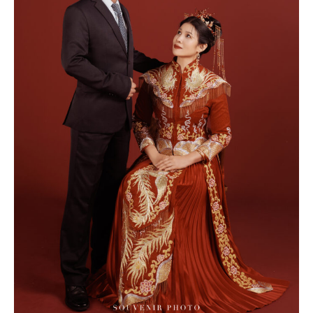
孟
璇
｜
全
家
福