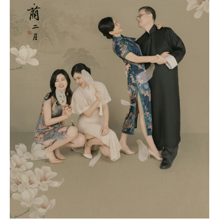
全
家
福