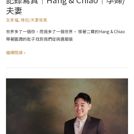
夫妻
全家福
,
情侶/夫妻寫真
世界多了一個你，而我多了一個世界。 懷著二寶的Hang & Chiao
帶著圓潤的肚子找到我們從挑選服裝
繼續閱讀 »
紀
錄
寫
真
｜
Ivy
｜
全