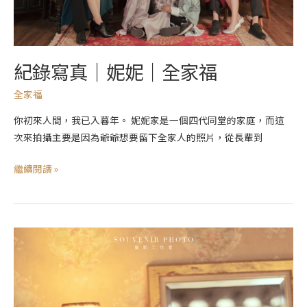
全
家
福
紀錄寫真｜妮妮｜全家福
全家福
你初來人間，我已入暮年。 妮妮家是一個四代同堂的家庭，而這
次來拍攝主要是因為爺爺想要留下全家人的照片，從長輩到
繼續閱讀 »
紀
錄
寫
真
｜