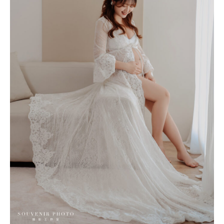
馨
&
婉
青
｜
孕
婦/
閨
蜜