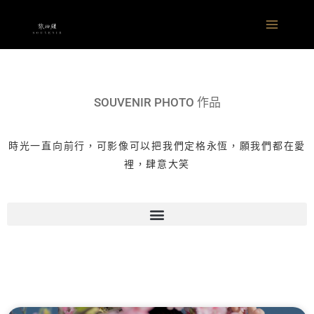
跳
Main
至
Menu
主
要
內
容
SOUVENIR PHOTO 作品
時光一直向前行，可影像可以把我們定格永恆，願我們都在愛
裡，肆意大笑