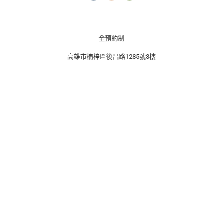
c
s
n
e
t
e
b
a
o
g
o
r
k
a
全預約制
m
高雄市楠梓區後昌路1285號3樓