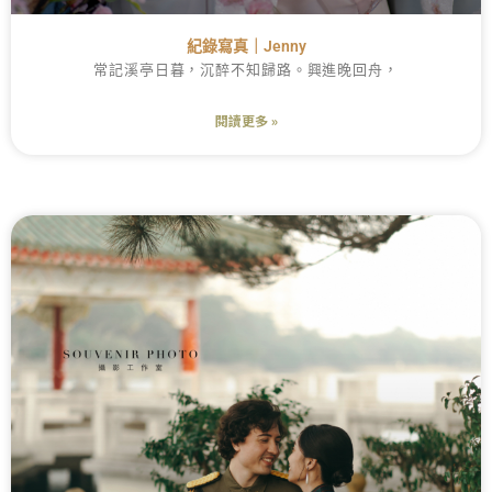
紀錄寫真｜Jenny
常記溪亭日暮，沉醉不知歸路。興進晚回舟，
閱讀更多 »