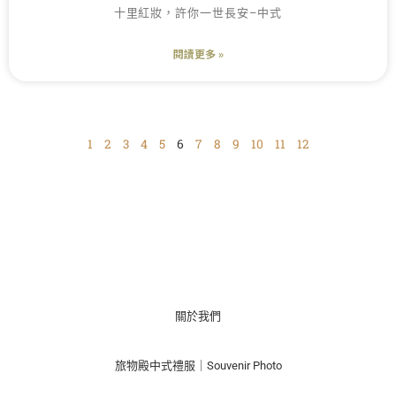
十里紅妝，許你一世長安–中式
閱讀更多 »
1
2
3
4
5
6
7
8
9
10
11
12
關於我們
旅物殿中式禮服｜Souvenir Photo