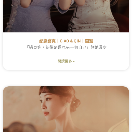
紀錄寫真｜CIAO & QIN｜閨蜜
「遇見妳，彷彿是遇見另一個自己」與她漫步
閱讀更多 »