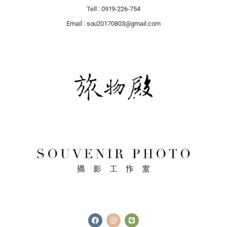
Tell : 0919-226-754
Email : sou20170803@gmail.com
F
I
L
a
n
i