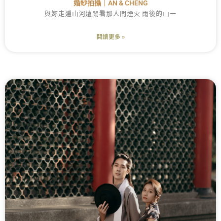
婚紗拍攝｜AN & CHENG
與妳走遍山河遠闊看那人間煙火 雨後的山一
閱讀更多 »