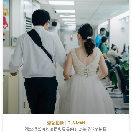
登記拍攝｜TI & MAN
還記得當時與周提和曼曼約好要拍攝截至拍攝