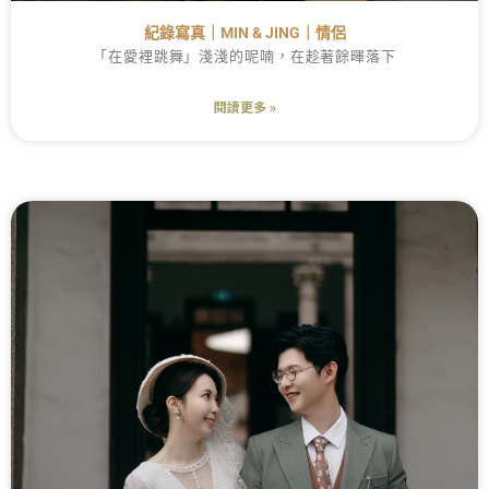
紀錄寫真｜MIN & JING｜情侶
「在愛裡跳舞」淺淺的呢喃，在趁著餘暉落下
閱讀更多 »