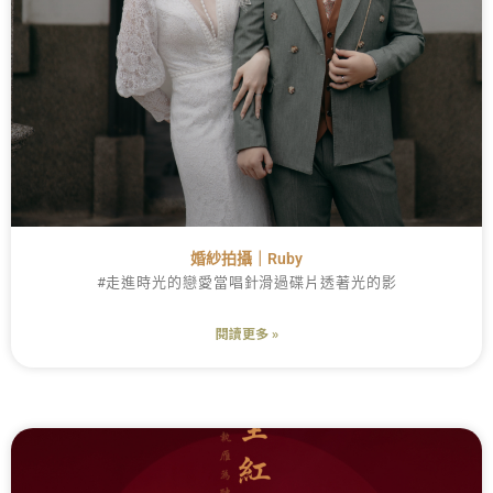
婚紗拍攝｜Ruby
#走進時光的戀愛當唱針滑過碟片透著光的影
閱讀更多 »