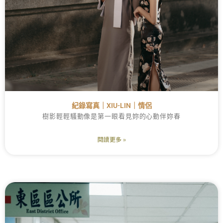
紀錄寫真｜XIU-LIN｜情侶
樹影輕輕騷動像是第一眼看見妳的心動伴妳春
閱讀更多 »