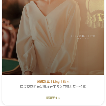
紀錄寫真｜Ling｜個人
朦朦朧朧時光就這樣走了多久回頭看每一份都
閱讀更多 »