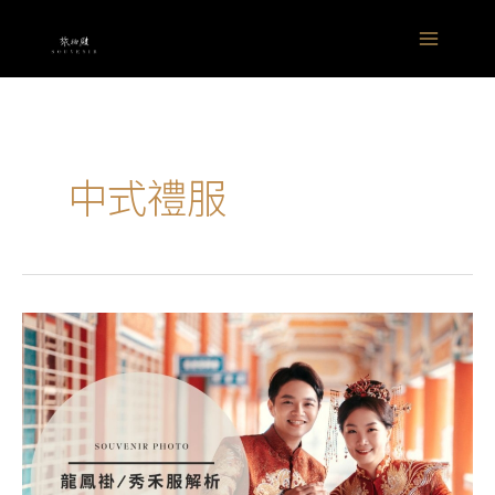
跳
Main
至
Menu
主
要
內
容
中式禮服
龍
鳳
褂、
秀
禾
服
有