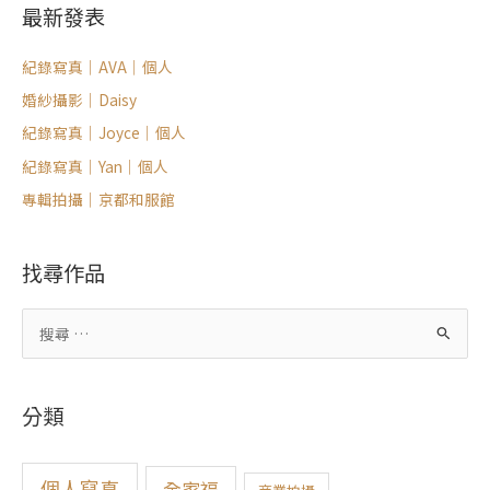
最新發表
紀錄寫真｜AVA｜個人
婚紗攝影｜Daisy
紀錄寫真｜Joyce｜個人
紀錄寫真｜Yan｜個人
專輯拍攝｜京都和服館
找尋作品
搜
尋
關
分類
鍵
字
:
個人寫真
全家福