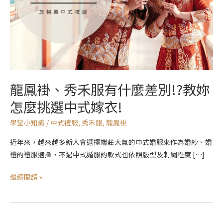
什
麼
差
別!?
教
妳
龍鳳褂、秀禾服有什麼差別!?教妳
怎
麼
怎麼挑選中式嫁衣!
挑
學堂小知識
/
中式禮服
,
秀禾服
,
龍鳳褂
選
中
近年來，越來越多新人會選擇端莊大氣的中式婚服來作為婚紗、婚
式
禮的禮服選擇，不過中式婚服的款式也依照版型及刺繡程度 […]
嫁
衣!
繼續閱讀 »