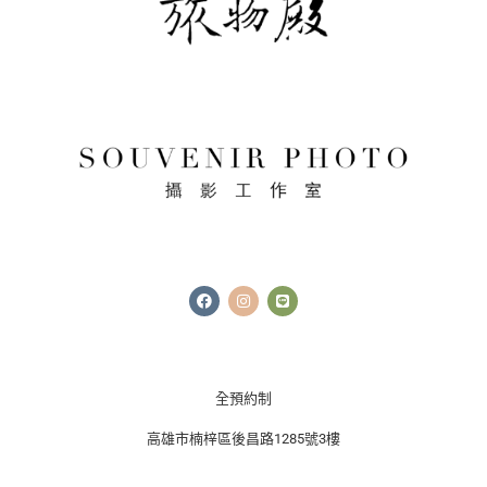
F
I
L
a
n
i
c
s
n
e
t
e
b
a
o
g
o
r
k
a
全預約制
m
高雄市楠梓區後昌路1285號3樓