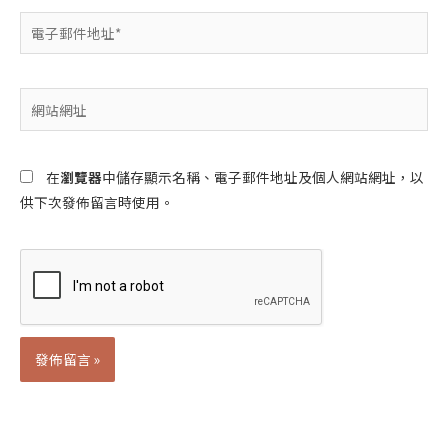
電
子
郵
件
網
地
站
址
網
*
址
在
瀏覽器
中儲存顯示名稱、電子郵件地址及個人網站網址，以
供下次發佈留言時使用。
Alternative: