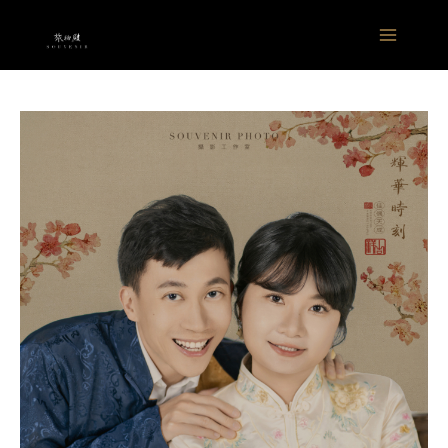
跳
Main
至
Menu
主
要
內
容