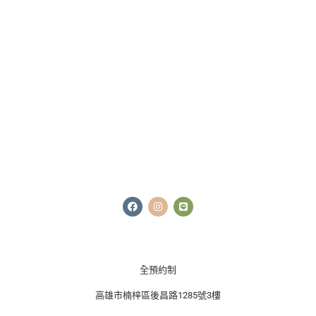
F
I
L
a
n
i
c
s
n
e
t
e
b
a
o
g
o
r
k
a
全預約制
m
高雄市楠梓區後昌路1285號3樓