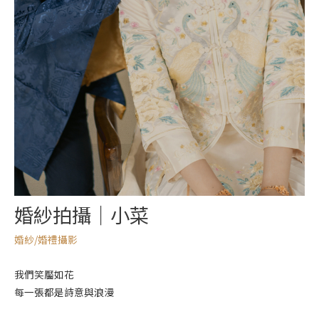
婚紗拍攝｜小菜
婚紗/婚禮攝影
我們笑靨如花
每一張都是詩意與浪漫