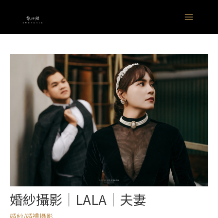
跳
Main
至
Menu
主
要
內
容
婚紗攝影｜LALA｜夫妻
婚紗/婚禮攝影