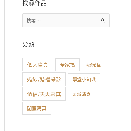
找尋作品
搜
尋
關
分類
鍵
字
個人寫真
全家福
:
商業拍攝
婚紗/婚禮攝影
學堂小知識
情侶/夫妻寫真
最新消息
閨蜜寫真