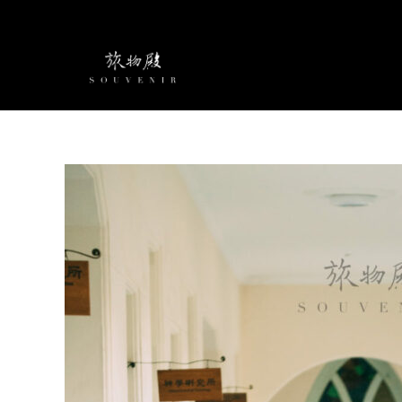
跳
至
主
要
內
容