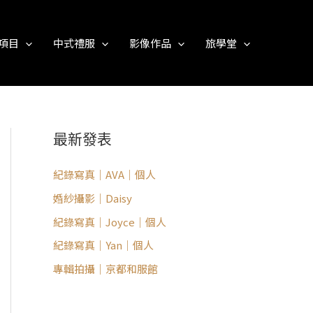
項目
中式禮服
影像作品
旅學堂
最新發表
紀錄寫真｜AVA｜個人
婚紗攝影｜Daisy
紀錄寫真｜Joyce｜個人
紀錄寫真｜Yan｜個人
專輯拍攝｜京都和服館