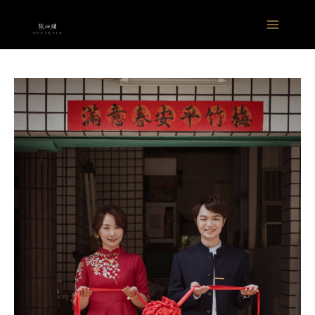
跳
Main
至
Menu
主
要
內
容