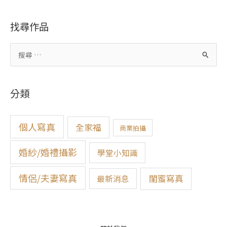
找尋作品
搜
尋
關
分類
鍵
字
:
個人寫真
全家福
商業拍攝
婚紗/婚禮攝影
學堂小知識
情侶/夫妻寫真
閨蜜寫真
最新消息