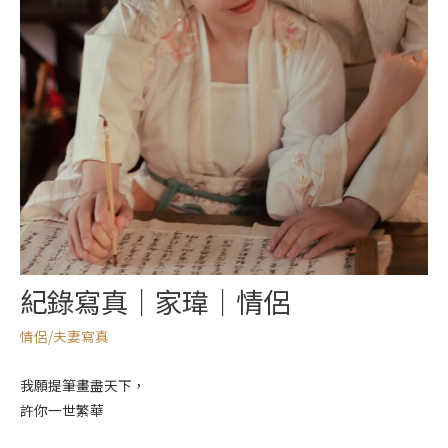
紀錄寫真｜家瑋｜情侶
情侶/夫妻寫真
我願提筆畫盡天下，
許你一世繁華