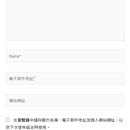
裡
輸
入
內
容...
Name*
電
子
郵
件
網
地
站
址
網
*
址
在
瀏覽器
中儲存顯示名稱、電子郵件地址及個人網站網址，以
供下次發佈留言時使用。