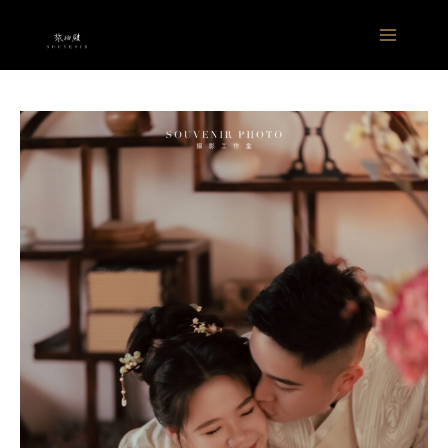
跳
Main
至
Menu
主
要
內
容