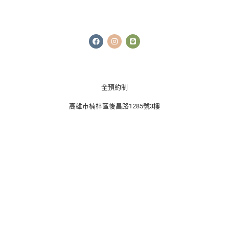
F
I
L
a
n
i
c
s
n
e
t
e
b
a
o
g
o
r
k
a
全預約制
m
高雄市楠梓區後昌路1285號3樓