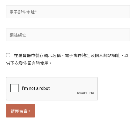
電
子
郵
件
網
地
站
址
網
*
址
在
瀏覽器
中儲存顯示名稱、電子郵件地址及個人網站網址，以
供下次發佈留言時使用。
Alternative: