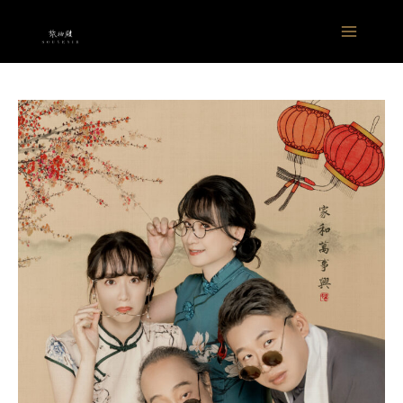
跳
Main
至
Menu
主
要
內
容