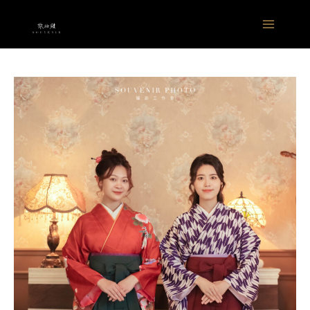
跳
Main
至
Menu
主
要
內
容