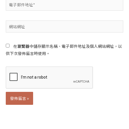
電
子
郵
件
網
地
站
址
網
*
址
在
瀏覽器
中儲存顯示名稱、電子郵件地址及個人網站網址，以
供下次發佈留言時使用。
Alternative: