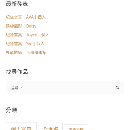
最新發表
紀錄寫真｜AVA｜個人
婚紗攝影｜Daisy
紀錄寫真｜Joyce｜個人
紀錄寫真｜Yan｜個人
專輯拍攝｜京都和服館
找尋作品
搜
尋
關
分類
鍵
字
:
個人寫真
全家福
商業拍攝