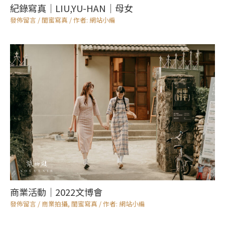
紀錄寫真｜LIU,YU-HAN｜母女
發佈留言
/
閨蜜寫真
/ 作者:
網站小編
商業活動｜2022文博會
發佈留言
/
商業拍攝
,
閨蜜寫真
/ 作者:
網站小編