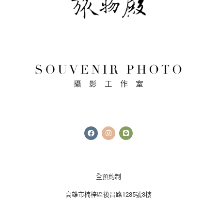
F
I
L
a
n
i
c
s
n
e
t
e
b
a
o
g
o
r
k
a
全預約制
m
高雄市楠梓區後昌路1285號3樓