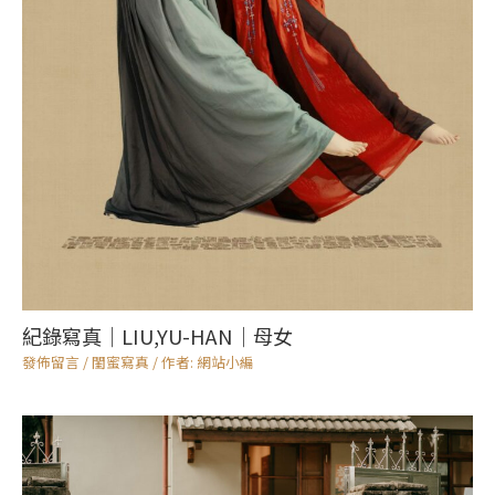
紀錄寫真｜LIU,YU-HAN｜母女
發佈留言
/
閨蜜寫真
/ 作者:
網站小編