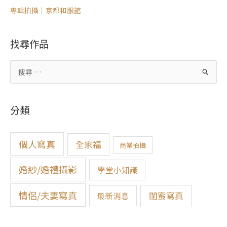
專輯拍攝｜京都和服館
找尋作品
搜
尋
關
分類
鍵
字
:
個人寫真
全家福
商業拍攝
婚紗/婚禮攝影
學堂小知識
情侶/夫妻寫真
閨蜜寫真
最新消息