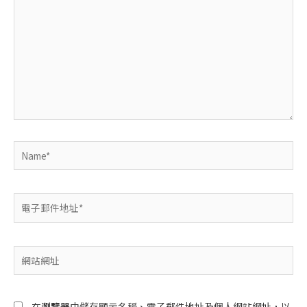
這
裡
輸
入
內
容...
Name*
電
子
郵
件
網
地
站
址
網
*
址
在
瀏覽器
中儲存顯示名稱、電子郵件地址及個人網站網址，以