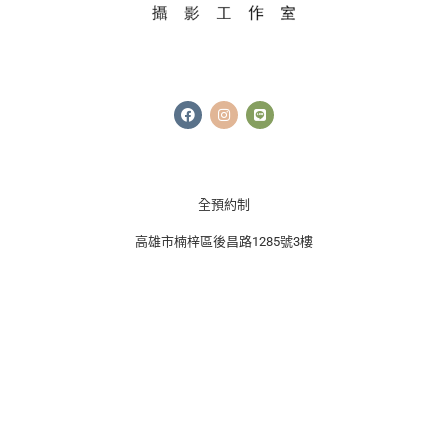
F
I
L
a
n
i
c
s
n
e
t
e
b
a
o
g
o
r
k
a
全預約制
m
高雄市楠梓區後昌路1285號3樓