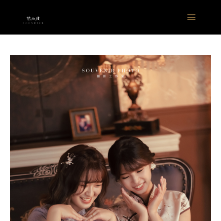
跳
Main
至
Menu
主
要
內
容