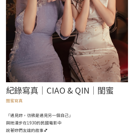
紀錄寫真｜CIAO & QIN｜閨蜜
閨蜜寫真
「遇見妳，彷彿是遇見另一個自己」
與她漫步在1930的民國電影中
說著妳們友誼的故事💕