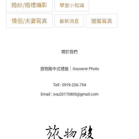
婚紗/婚禮攝影
學堂小知識
情侶/夫妻寫真
閨蜜寫真
最新消息
關於我們
旅物殿中式禮服｜Souvenir Photo
Tell : 0919-226-754
Email : sou20170803@gmail.com