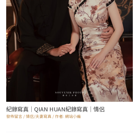
紀錄寫真｜QIAN HUAN紀錄寫真｜情侶
發佈留言
/
情侶/夫妻寫真
/ 作者:
網站小編