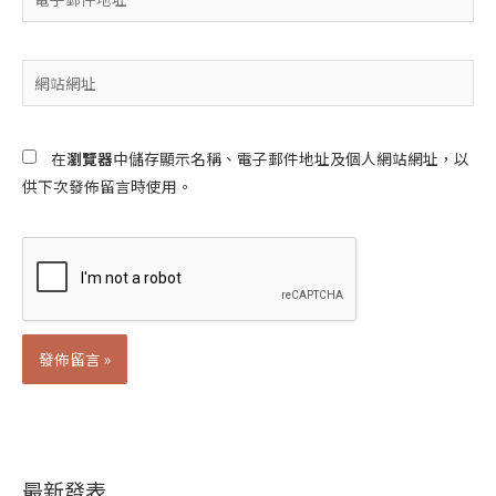
子
郵
件
網
地
站
址
網
*
址
在
瀏覽器
中儲存顯示名稱、電子郵件地址及個人網站網址，以
供下次發佈留言時使用。
Alternative:
最新發表