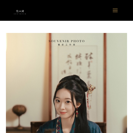
跳
Main
至
Menu
主
要
內
容