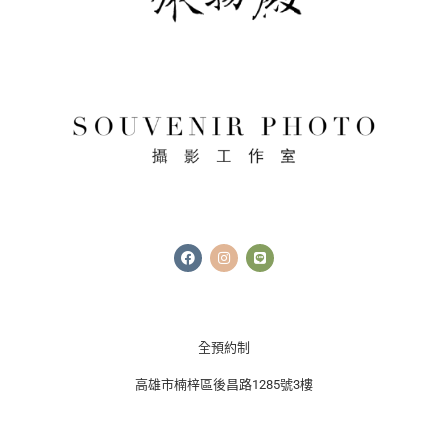
F
I
L
a
n
i
c
s
n
e
t
e
b
a
o
g
o
r
k
a
全預約制
m
高雄市楠梓區後昌路1285號3樓