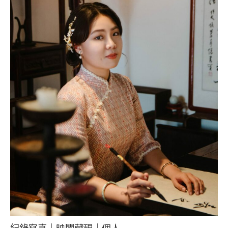
紀錄寫真｜映閣藏硯｜個人