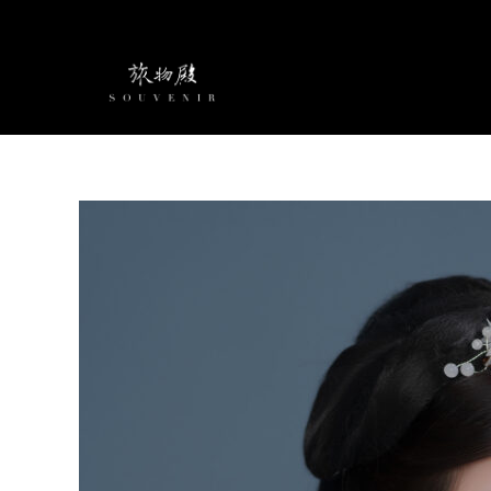
跳
至
主
要
內
容