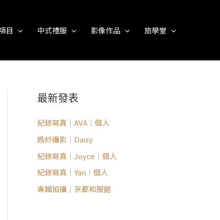
項目
中式禮服
影像作品
旅學堂
最新發表
紀錄寫真｜AVA｜個人
婚紗攝影｜Daisy
紀錄寫真｜Joyce｜個人
紀錄寫真｜Yan｜個人
專輯拍攝｜京都和服館