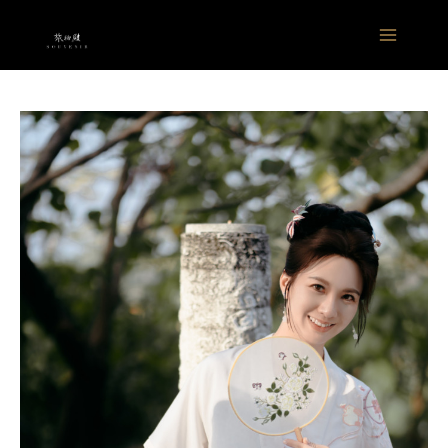
跳
Main
至
Menu
主
要
內
容