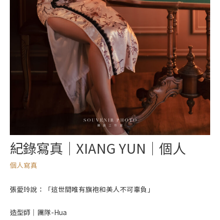
紀錄寫真｜XIANG YUN｜個人
個人寫真
張愛玲說：「這世間唯有旗袍和美人不可辜負」
造型師｜團隊-Hua