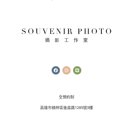
F
I
L
a
n
i
c
s
n
e
t
e
b
a
o
g
o
r
k
a
全預約制
m
高雄市楠梓區後昌路1285號3樓