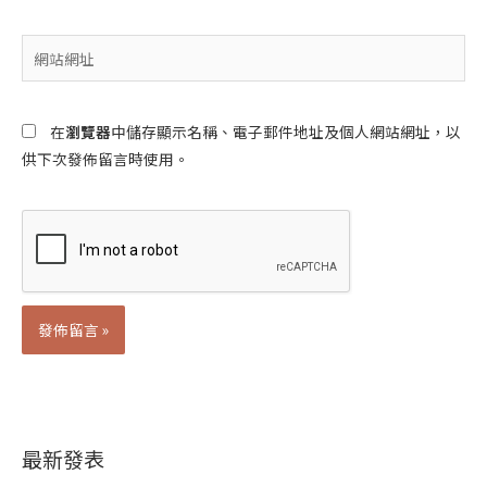
郵
件
網
地
站
址
網
*
址
在
瀏覽器
中儲存顯示名稱、電子郵件地址及個人網站網址，以
供下次發佈留言時使用。
Alternative:
最新發表