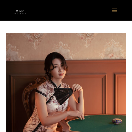
跳
Main
至
Menu
主
要
內
容