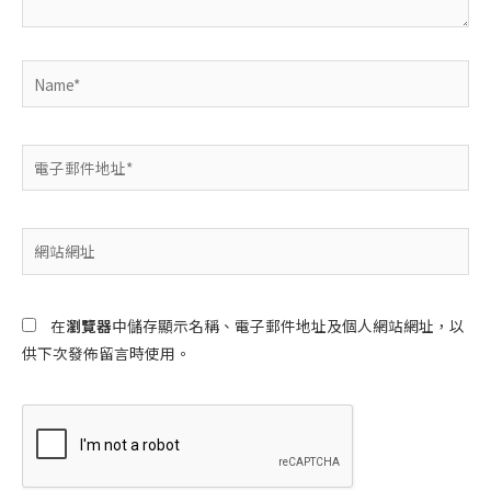
Name*
電
子
郵
件
網
地
站
址
網
*
址
在
瀏覽器
中儲存顯示名稱、電子郵件地址及個人網站網址，以
供下次發佈留言時使用。