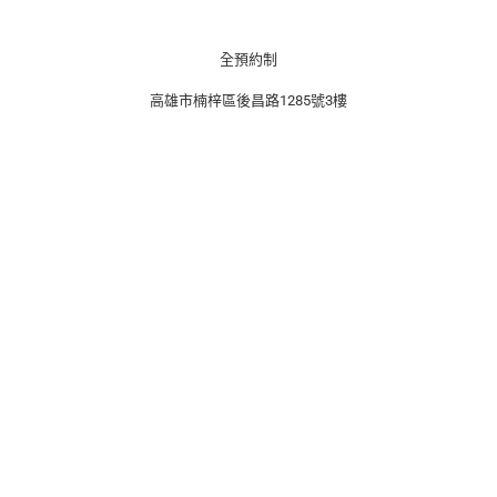
b
a
o
g
o
r
k
a
全預約制
m
高雄市楠梓區後昌路1285號3樓