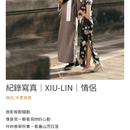
紀錄寫真｜XIU-LIN｜情侶
情侶/夫妻寫真
樹影輕輕騷動
像是第一眼看見妳的心動
伴妳春華秋實，看遍山河日落