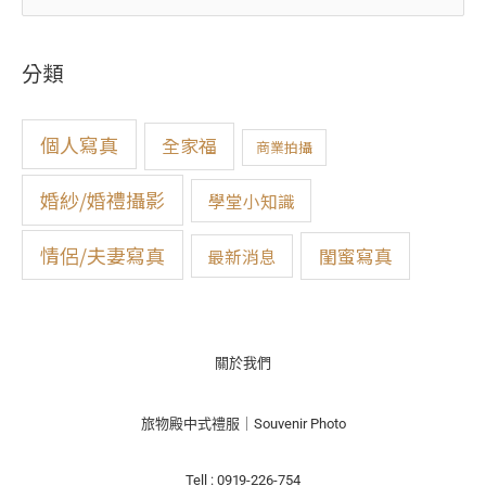
尋
關
分類
鍵
字
:
個人寫真
全家福
商業拍攝
婚紗/婚禮攝影
學堂小知識
情侶/夫妻寫真
閨蜜寫真
最新消息
關於我們
旅物殿中式禮服｜Souvenir Photo
Tell : 0919-226-754