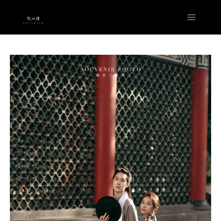
跳
Main
至
Menu
主
要
內
容