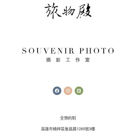
F
I
L
a
n
i
c
s
n
e
t
e
b
a
o
g
o
r
k
a
全預約制
m
高雄市楠梓區後昌路1285號3樓