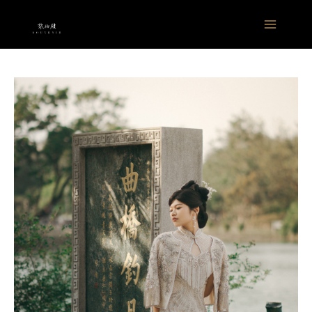
跳
Main
至
Menu
主
要
內
容