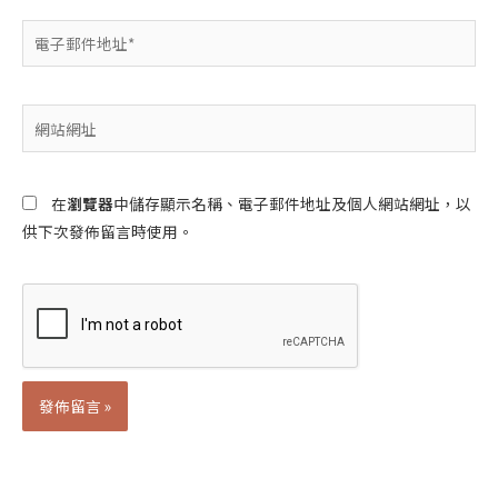
電
子
郵
件
網
地
站
址
網
*
址
在
瀏覽器
中儲存顯示名稱、電子郵件地址及個人網站網址，以
供下次發佈留言時使用。
Alternative: