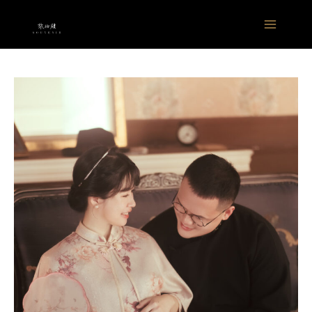
跳
Main
至
Menu
主
要
內
容