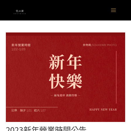
跳
Main
至
Menu
主
要
內
容
2023新年營業時間公告