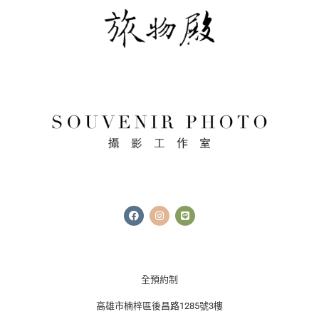
F
I
L
a
n
i
c
s
n
e
t
e
b
a
o
g
o
r
k
a
全預約制
m
高雄市楠梓區後昌路1285號3樓