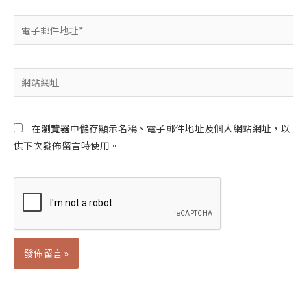
電
子
郵
件
網
地
站
址
網
*
址
在
瀏覽器
中儲存顯示名稱、電子郵件地址及個人網站網址，以
供下次發佈留言時使用。
Alternative: